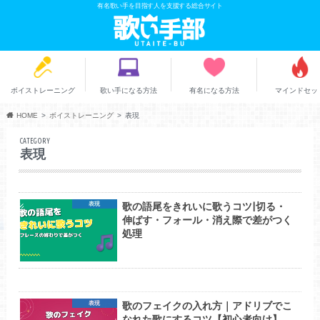
有名歌い手を目指す人を支援する総合サイト
ボイストレーニング
歌い手になる方法
有名になる方法
マインドセッ
HOME
ボイストレーニング
表現
CATEGORY
表現
歌の語尾をきれいに歌うコツ|切る・
表現
伸ばす・フォール・消え際で差がつく
処理
歌のフェイクの入れ方｜アドリブでこ
表現
なれた歌にするコツ【初心者向け】