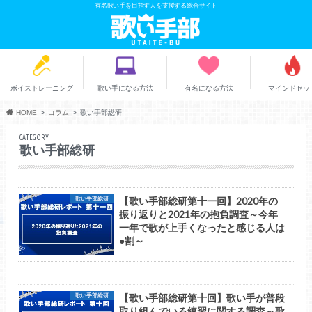
有名歌い手を目指す人を支援する総合サイト
ボイストレーニング
歌い手になる方法
有名になる方法
マインドセッ
HOME
コラム
歌い手部総研
CATEGORY
歌い手部総研
【歌い手部総研第十一回】2020年の
歌い手部総研
振り返りと2021年の抱負調査～今年
一年で歌が上手くなったと感じる人は
●割～
【歌い手部総研第十回】歌い手が普段
歌い手部総研
取り組んでいる練習に関する調査～歌