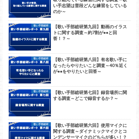
い手志望は普段どんな練習をしている
のか～
【歌い手部総研第九回】動画のイラス
歌い手部総研
トに関する調査～約7割が●●と回
答！？～
【歌い手部総研第八回】有名歌い手に
歌い手部総研
なったらやりたいこと調査～40％近く
が●●をやりたいと回答～
【歌い手部総研第七回】録音場所に関
歌い手部総研
する調査～どこで録音するか？～
【歌い手部総研第六回】使用マイクに
歌い手部総研
関する調査～ダイナミックマイクとコ
ンデンサーマイクのどちらが多い！？