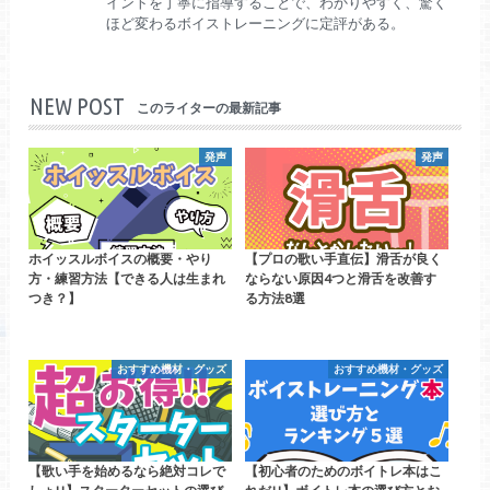
イントを丁寧に指導することで、わかりやすく、驚く
ほど変わるボイストレーニングに定評がある。
NEW POST
このライターの最新記事
発声
発声
ホイッスルボイスの概要・やり
【プロの歌い手直伝】滑舌が良く
方・練習方法【できる人は生まれ
ならない原因4つと滑舌を改善す
つき？】
る方法8選
おすすめ機材・グッズ
おすすめ機材・グッズ
【歌い手を始めるなら絶対コレで
【初心者のためのボイトレ本はこ