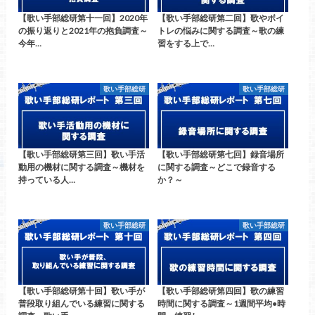
【歌い手部総研第十一回】2020年
【歌い手部総研第二回】歌やボイ
の振り返りと2021年の抱負調査～
トレの悩みに関する調査～歌の練
今年…
習をする上で…
歌い手部総研
歌い手部総研
【歌い手部総研第三回】歌い手活
【歌い手部総研第七回】録音場所
動用の機材に関する調査～機材を
に関する調査～どこで録音する
持っている人…
か？～
歌い手部総研
歌い手部総研
【歌い手部総研第十回】歌い手が
【歌い手部総研第四回】歌の練習
普段取り組んでいる練習に関する
時間に関する調査～1週間平均●時