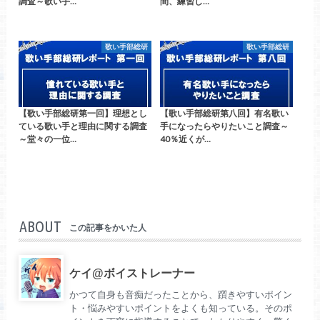
調査～歌い手…
間、練習し…
歌い手部総研
歌い手部総研
【歌い手部総研第一回】理想とし
【歌い手部総研第八回】有名歌い
ている歌い手と理由に関する調査
手になったらやりたいこと調査～
～堂々の一位…
40％近くが…
ABOUT
この記事をかいた人
ケイ@ボイストレーナー
かつて自身も音痴だったことから、躓きやすいポイン
ト・悩みやすいポイントをよくも知っている。そのポ