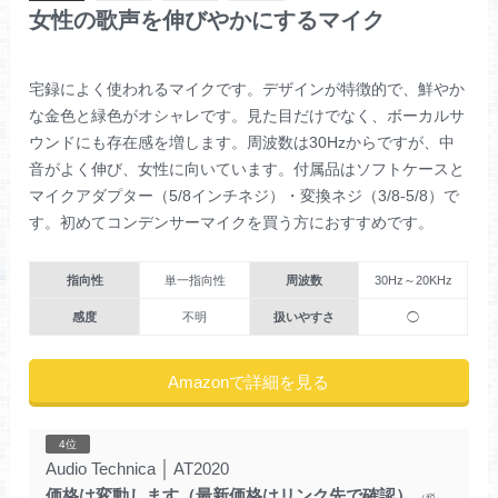
女性の歌声を伸びやかにするマイク
宅録によく使われるマイクです。デザインが特徴的で、鮮やか
な金色と緑色がオシャレです。見た目だけでなく、ボーカルサ
ウンドにも存在感を増します。周波数は30Hzからですが、中
音がよく伸び、女性に向いています。付属品はソフトケースと
マイクアダプター（5/8インチネジ）・変換ネジ（3/8-5/8）で
す。初めてコンデンサーマイクを買う方におすすめです。
指向性
単一指向性
周波数
30Hz～20KHz
感度
不明
扱いやすさ
◯
Amazonで詳細を見る
4位
Audio Technica
│
AT2020
価格は変動します（最新価格はリンク先で確認）