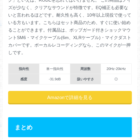
ク」といえば、RODEを忘れてはいけません。 この商品はノイ
ズが少なく、クリアなサウンドが特徴です。EQ補正も必要な
いと言われるほどです。耐久性も高く、10年以上現役で使って
いる方もいます。こちらはセット商品のため、すぐに使い始め
ることができます。付属品は、ポップガード付きショックマウ
ントSM6・マイクケーブル(6m、XLRケーブル)・マイクダスト
カバーです。ボーカルレコーディングなら、このマイクが一押
しです。
指向性
単一指向性
周波数
20Hz-20kHz
感度
-31.9dB
扱いやすさ
◎
Amazonで詳細を見る
まとめ