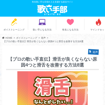
有名歌い手を目指す人を支援する総合サイト
ボイストレーニング
歌い手になる方法
有名になる方法
マインドセッ
HOME
ボイストレーニング
発声
【プロの歌い手直伝】滑舌が良くならない原因4つと滑舌を改善する方法8選
発声
【プロの歌い手直伝】滑舌が良くならない原
因4つと滑舌を改善する方法8選