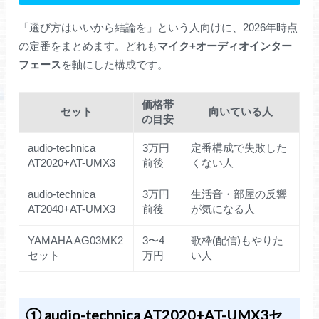
「選び方はいいから結論を」という人向けに、2026年時点
の定番をまとめます。どれも
マイク+オーディオインター
フェース
を軸にした構成です。
価格帯
セット
向いている人
の目安
audio-technica
3万円
定番構成で失敗した
AT2020+AT-UMX3
前後
くない人
audio-technica
3万円
生活音・部屋の反響
AT2040+AT-UMX3
前後
が気になる人
YAMAHA AG03MK2
3〜4
歌枠(配信)もやりた
セット
万円
い人
① audio-technica AT2020+AT-UMX3セ