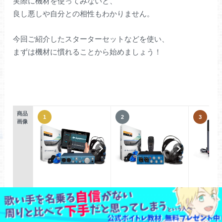
実際に機材を使ってみないと、
良し悪しや自分との相性もわかりません。
今回ご紹介したスターターセットなどを使い、
まずは機材に慣れることから始めましょう！
商品
画像
PreSonus
PreSonus
FO
商品
AudioBox iTwo STUDIO
DTMセット AudioBox 96
Scarlett So