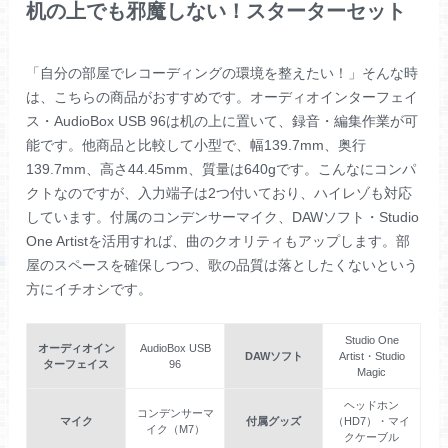
机の上でも邪魔しない！スターターセット
「自分の部屋でレコーディングの環境を整えたい！」そんな時
は、こちらの商品がおすすめです。オーディオインターフェイ
ス・AudioBox USB 96は机の上に置いて、録音・編集作業が可
能です。他商品と比較して小型で、幅139.7mm、奥行
139.7mm、高さ44.45mm、質量は640gです。こんなにコンパ
クトなのですが、入力端子は2つ付いており、ハイレゾも対応
しています。付属のコンデンサーマイク、DAWソフト・Studio
One Artistを活用すれば、曲のクオリティもアップします。部
屋のスペースを確保しつつ、歌の品質は落としたくないという
方にイチオシです。
Studio One
オーディオイン
AudioBox USB
DAWソフト
Artist・Studio
ターフェイス
96
Magic
ヘッドホン
コンデンサーマ
マイク
付属グッズ
（HD7）・マイ
イク（M7）
クケーブル