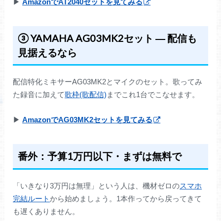
▶
AmazonでAT2040セットを見てみる
③ YAMAHA AG03MK2セット ― 配信も
見据えるなら
配信特化ミキサーAG03MK2とマイクのセット。歌ってみ
た録音に加えて
歌枠(歌配信)
までこれ1台でこなせます。
▶
AmazonでAG03MK2セットを見てみる
番外：予算1万円以下・まずは無料で
「いきなり3万円は無理」という人は、機材ゼロの
スマホ
完結ルート
から始めましょう。1本作ってから戻ってきて
も遅くありません。