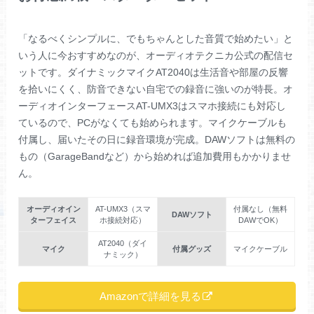
「なるべくシンプルに、でもちゃんとした音質で始めたい」と
いう人に今おすすめなのが、オーディオテクニカ公式の配信セ
ットです。ダイナミックマイクAT2040は生活音や部屋の反響
を拾いにくく、防音できない自宅での録音に強いのが特長。オ
ーディオインターフェースAT-UMX3はスマホ接続にも対応し
ているので、PCがなくても始められます。マイクケーブルも
付属し、届いたその日に録音環境が完成。DAWソフトは無料の
もの（GarageBandなど）から始めれば追加費用もかかりませ
ん。
オーディオイン
AT-UMX3（スマ
付属なし（無料
DAWソフト
ターフェイス
ホ接続対応）
DAWでOK）
AT2040（ダイ
マイク
付属グッズ
マイクケーブル
ナミック）
Amazonで詳細を見る