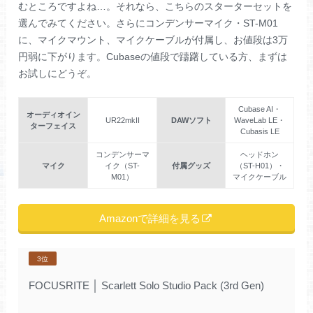
むところですよね…。それなら、こちらのスターターセットを
選んでみてください。さらにコンデンサーマイク・ST-M01
に、マイクマウント、マイクケーブルが付属し、お値段は3万
円弱に下がります。Cubaseの値段で躊躇している方、まずは
お試しにどうぞ。
Cubase AI・
オーディオイン
UR22mkII
DAWソフト
WaveLab LE・
ターフェイス
Cubasis LE
コンデンサーマ
ヘッドホン
マイク
イク（ST-
付属グッズ
（ST-H01）・
M01）
マイクケーブル
Amazonで詳細を見る
3位
FOCUSRITE
│
Scarlett Solo Studio Pack (3rd Gen)