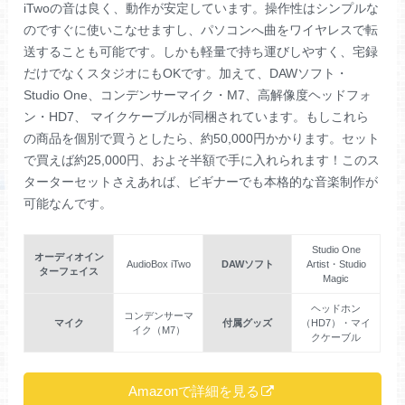
iTwoの音は良く、動作が安定しています。操作性はシンプルな
のですぐに使いこなせますし、パソコンへ曲をワイヤレスで転
送することも可能です。しかも軽量で持ち運びしやすく、宅録
だけでなくスタジオにもOKです。加えて、DAWソフト・
Studio One、コンデンサーマイク・M7、高解像度ヘッドフォ
ン・HD7、 マイクケーブルが同梱されています。もしこれら
の商品を個別で買うとしたら、約50,000円かかります。セット
で買えば約25,000円、およそ半額で手に入れられます！このス
ターターセットさえあれば、ビギナーでも本格的な音楽制作が
可能なんです。
Studio One
オーディオイン
AudioBox iTwo
DAWソフト
Artist・Studio
ターフェイス
Magic
ヘッドホン
コンデンサーマ
マイク
付属グッズ
（HD7）・マイ
イク（M7）
クケーブル
Amazonで詳細を見る