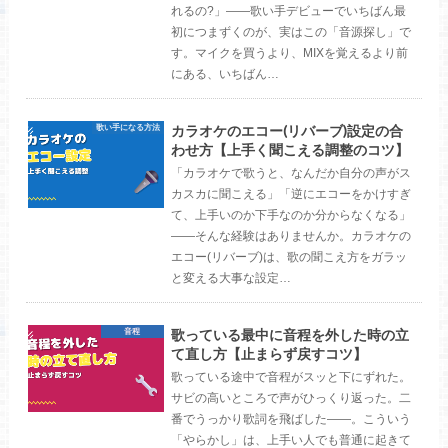
れるの?」——歌い手デビューでいちばん最
初につまずくのが、実はこの「音源探し」で
す。マイクを買うより、MIXを覚えるより前
にある、いちばん…
カラオケのエコー(リバーブ)設定の合
歌い手になる方法
わせ方【上手く聞こえる調整のコツ】
「カラオケで歌うと、なんだか自分の声がス
カスカに聞こえる」「逆にエコーをかけすぎ
て、上手いのか下手なのか分からなくなる」
——そんな経験はありませんか。カラオケの
エコー(リバーブ)は、歌の聞こえ方をガラッ
と変える大事な設定…
歌っている最中に音程を外した時の立
音程
て直し方【止まらず戻すコツ】
歌っている途中で音程がスッと下にずれた。
サビの高いところで声がひっくり返った。二
番でうっかり歌詞を飛ばした——。こういう
「やらかし」は、上手い人でも普通に起きて