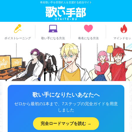
有名歌い手を目指す人を支援する総合サイト
ボイストレーニング
歌い手になる方法
有名になる方法
マインドセッ
歌い手になりたいあなたへ
ゼロから最初の1本まで、7ステップの完全ガイドを用意
しました
完全ロードマップを読む →