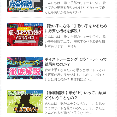
こんにちは！ 歌い手部のりょーやです。 歌
ってみた動画を作りたいけど どうやって作
ったら良いか分からない！ ...
【歌い手になる！】歌い手をやるため
歌い手になる方法
に必要な機材を解説！
こんにちは！ 歌い手部のりょーやです。 歌
い手を目指す上で、 用意するべき必要な機
材があります。 やはり...
ボイストレーニング（ボイトレ）って
コラム
結局何なのか？
歌が上手くなりたいと思うと ボイトレとい
う言葉が思い浮かびます。 しかし、ボイト
レとは何なのか？ 具体的にどう...
【徹底解説!!】歌が上手いって、結局
コラム
どういうことなの？
あなたは「歌が上手くなりたい！」 と思っ
てこのサイトを見ているでしょう。 またほ
とんどの人が 歌が上手くなりた...