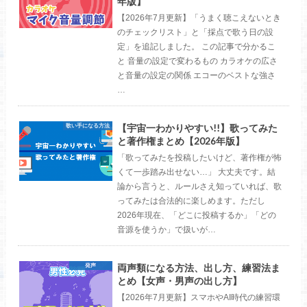
年版】
【2026年7月更新】「うまく聴こえないとき
のチェックリスト」と「採点で歌う日の設
定」を追記しました。 この記事で分かるこ
と 音量の設定で変わるもの カラオケの広さ
と音量の設定の関係 エコーのベストな強さ
…
【宇宙一わかりやすい!!】歌ってみた
歌い手になる方法
と著作権まとめ【2026年版】
「歌ってみたを投稿したいけど、著作権が怖
くて一歩踏み出せない…」 大丈夫です。結
論から言うと、ルールさえ知っていれば、歌
ってみたは合法的に楽しめます。ただし
2026年現在、「どこに投稿するか」「どの
音源を使うか」で扱いが…
両声類になる方法、出し方、練習法ま
発声
とめ【女声・男声の出し方】
【2026年7月更新】スマホやAI時代の練習環