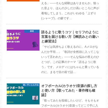
える」——そんな経験はありませんか。狙っ
た音より、ほんの少しだけ高いところに声が
着地してしまう。これがいわゆる「上ずり
(シャープ)」の癖です…
語るように歌うコツ｜セリフのように
表現
言葉を届ける歌い方【棒読みとの違い
と練習法】
「サビは気持ちよく歌えるのに、Aメロがな
んだか平坦…」「歌詞が全然頭に入ってこな
いって言われた」——そんな悩みの答えのひ
とつが、この記事のテーマ「語るように歌
う」です。メロディにはちゃんと乗っている
のに、まるで目の前で話…
オフボーカル(カラオケ)音源の探し方
歌い手になる方法
と使い方【歌ってみた・著作権も確
認】
「歌ってみたを投稿したいけど、そもそもオ
フボーカル(カラオケ)音源ってどこで手に入