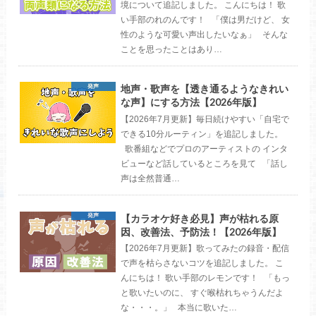
境について追記しました。 こんにちは！ 歌
い手部のれのんです！ 「僕は男だけど、 女
性のような可愛い声出したいなぁ」 そんな
ことを思ったことはあり…
地声・歌声を【透き通るようなきれい
発声
な声】にする方法【2026年版】
【2026年7月更新】毎日続けやすい「自宅で
できる10分ルーティン」を追記しました。
歌番組などでプロのアーティストの インタ
ビューなど話しているところを見て 「話し
声は全然普通…
【カラオケ好き必見】声が枯れる原
発声
因、改善法、予防法！【2026年版】
【2026年7月更新】歌ってみたの録音・配信
で声を枯らさないコツを追記しました。 こ
んにちは！ 歌い手部のレモンです！ 「もっ
と歌いたいのに、 すぐ喉枯れちゃうんだよ
な・・・。」 本当に歌いた…