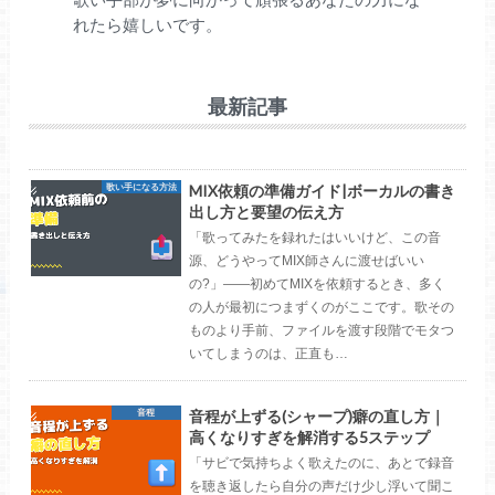
れたら嬉しいです。
最新記事
MIX依頼の準備ガイド|ボーカルの書き
歌い手になる方法
出し方と要望の伝え方
「歌ってみたを録れたはいいけど、この音
源、どうやってMIX師さんに渡せばいい
の?」——初めてMIXを依頼するとき、多く
の人が最初につまずくのがここです。歌その
ものより手前、ファイルを渡す段階でモタつ
いてしまうのは、正直も…
音程が上ずる(シャープ)癖の直し方｜
音程
高くなりすぎを解消する5ステップ
「サビで気持ちよく歌えたのに、あとで録音
を聴き返したら自分の声だけ少し浮いて聞こ