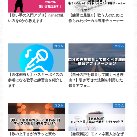
【歌い手の入門アプリ】nanaの使
【練習に最適!!】歌う人のために
い方を0から教えます！
作られたボーカル専用チューナー
コラム
コラム
【具体例有り】ハスキーボイスの
【自分の声を録音して聞くべき理
参考になる歌手と練習曲を紹介し
由!!】引き寄せの法則を利用した
ます
録音アフォ…
コラム
コラム
【歌の上手さがガラッと変わ
【徹底解説】モノマネ芸人はなぜ