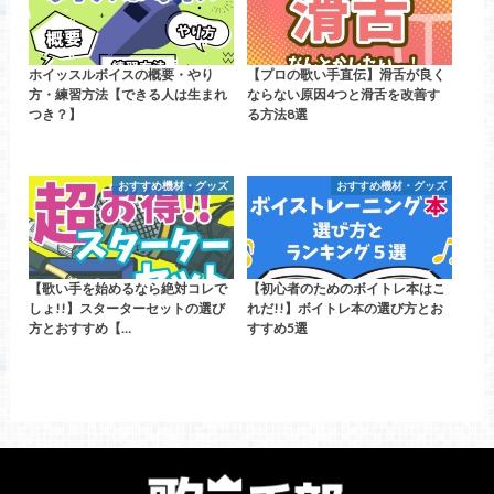
ホイッスルボイスの概要・やり
【プロの歌い手直伝】滑舌が良く
方・練習方法【できる人は生まれ
ならない原因4つと滑舌を改善す
つき？】
る方法8選
おすすめ機材・グッズ
おすすめ機材・グッズ
【歌い手を始めるなら絶対コレで
【初心者のためのボイトレ本はこ
しょ!!】スターターセットの選び
れだ!!】ボイトレ本の選び方とお
方とおすすめ【…
すすめ5選