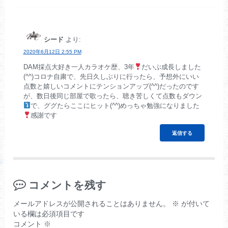
シード
より:
2020年6月12日 2:55 PM
DAM採点大好き一人カラオケ歴、3年
だいぶ成長しました
(^^)コロナ自粛で、先日久しぶりに行ったら、予想外にいい
点数と嬉しいコメントにテンションアップ(^^)だったのです
が、数日後同じ部屋で歌ったら、聴き苦しくて点数もダウン
で、ググたらここにヒット(^^)めっちゃ勉強になりました
感謝です
返信する
コメントを残す
メールアドレスが公開されることはありません。
※
が付いて
いる欄は必須項目です
コメント
※