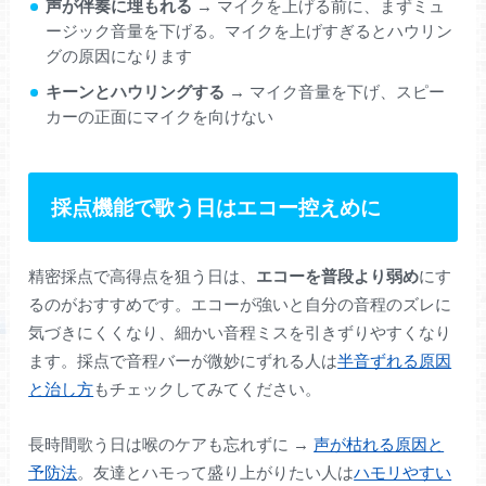
声が伴奏に埋もれる
→ マイクを上げる前に、まずミュ
ージック音量を下げる。マイクを上げすぎるとハウリン
グの原因になります
キーンとハウリングする
→ マイク音量を下げ、スピー
カーの正面にマイクを向けない
採点機能で歌う日はエコー控えめに
精密採点で高得点を狙う日は、
エコーを普段より弱め
にす
るのがおすすめです。エコーが強いと自分の音程のズレに
気づきにくくなり、細かい音程ミスを引きずりやすくなり
ます。採点で音程バーが微妙にずれる人は
半音ずれる原因
と治し方
もチェックしてみてください。
長時間歌う日は喉のケアも忘れずに →
声が枯れる原因と
予防法
。友達とハモって盛り上がりたい人は
ハモリやすい