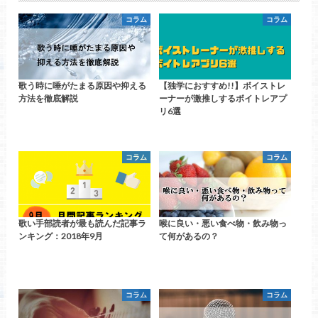
コラム
コラム
歌う時に唾がたまる原因や抑える
【独学におすすめ!!】ボイストレ
方法を徹底解説
ーナーが激推しするボイトレアプ
リ6選
コラム
コラム
歌い手部読者が最も読んだ記事ラ
喉に良い・悪い食べ物・飲み物っ
ンキング：2018年9月
て何があるの？
コラム
コラム