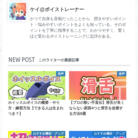
ケイ@ボイストレーナー
かつて自身も音痴だったことから、躓きやすいポイン
ト・悩みやすいポイントをよくも知っている。そのポ
イントを丁寧に指導することで、わかりやすく、驚く
ほど変わるボイストレーニングに定評がある。
NEW POST
このライターの最新記事
発声
発声
ホイッスルボイスの概要・やり
【プロの歌い手直伝】滑舌が良く
方・練習方法【できる人は生まれ
ならない原因4つと滑舌を改善す
つき？】
る方法8選
おすすめ機材・グッズ
おすすめ機材・グッズ