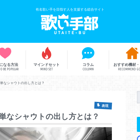
有名歌い手を目指す人を支援する総合サイト
になる方法
マインドセット
コラム
おすすめ機材・
O BE POPULAR
MIND SET
COLUMN
RECOMMEND G
歌い手解説
歌い手部総研
ボカロ曲
簡単なシャウトの出し方とは？
表現
簡単なシャウトの出し方とは？