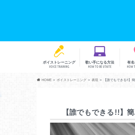
ボイストレーニング
歌い手になる方法
有名
VOICE TRAINING
HOW TO BE UTAITE
HOW T
音程
リズム
発声
表現
HOME
ボイストレーニング
表現
【誰でもできる!!】
【誰でもできる!!】