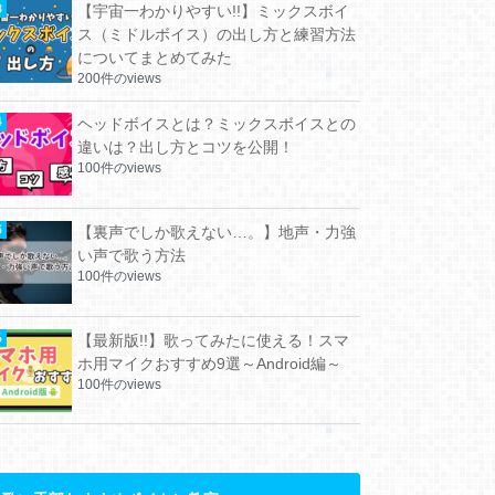
【宇宙一わかりやすい!!】ミックスボイ
ス（ミドルボイス）の出し方と練習方法
についてまとめてみた
200件のviews
ヘッドボイスとは？ミックスボイスとの
違いは？出し方とコツを公開！
100件のviews
【裏声でしか歌えない…。】地声・力強
い声で歌う方法
100件のviews
【最新版!!】歌ってみたに使える！スマ
ホ用マイクおすすめ9選～Android編～
100件のviews