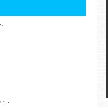
も、
。
ださい。