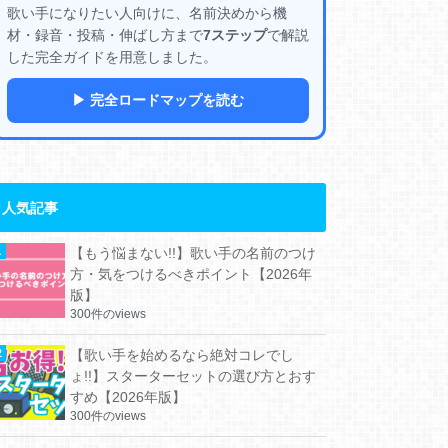
歌い手になりたい人向けに、名前決めから機
材・録音・投稿・伸ばし方まで
7ステップ
で解説
した完全ガイドを用意しました。
▶ 完全ロードマップを読む
人気記事
【もう悩まない!!】歌い手の名前のつけ
方・気をつけるべきポイント【2026年
版】
300件のviews
【歌い手を始めるなら絶対コレでし
ょ!!】スターターセットの選び方とおす
すめ【2026年版】
300件のviews