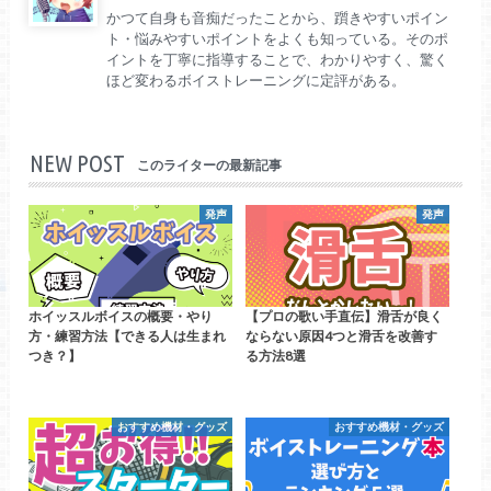
かつて自身も音痴だったことから、躓きやすいポイン
ト・悩みやすいポイントをよくも知っている。そのポ
イントを丁寧に指導することで、わかりやすく、驚く
ほど変わるボイストレーニングに定評がある。
NEW POST
このライターの最新記事
発声
発声
ホイッスルボイスの概要・やり
【プロの歌い手直伝】滑舌が良く
方・練習方法【できる人は生まれ
ならない原因4つと滑舌を改善す
つき？】
る方法8選
おすすめ機材・グッズ
おすすめ機材・グッズ