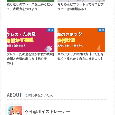
繰り返しのフレーズを上手く歌っ
ちりめんビブラートって何？ビブ
て、表現力をつけよう！
ラートは4種類ある！
表現
表現
ブレス・ため息を活かす歌の表現|
声のアタックの付け方【出だしを
余韻と色気の出し方【初心者
鋭く・柔らかく自在に操るコツ】
OK】
ABOUT
この記事をかいた人
ケイ@ボイストレーナー