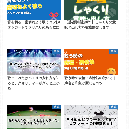
音を切る・歯切れよく歌うコツ|ス
【基礎歌唱技術!!】しゃくりの意
タッカートでメリハリのある歌に
味と出し方を徹底解説します！
表現
表現
歌ってみたはハモリの入れ方を知
歌う時の表情・表情筋の使い方｜
ると、クオリティーがグッと上が
声色と印象が変わるコツ
る
表現
表現