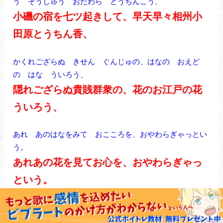
う そうしゅう おだわら とうちんこう、
小磯の宿を七ツ起きして、早天早々相州小
田原とうちん香、
かくれござらぬ きせん ぐんじゅの、はなの おえど
の はな ういろう、
隠れござらぬ貴賎群衆の、花のお江戸の花
ういろう、
あれ あのはなをみて おこころを、おやわらぎゃっとい
う。
あれあの花を見てお心を、おやわらぎゃっ
という。
うぶこ、はうこに いたるまで、この ういろうの ごひ
ょうばん、 ごぞんじないとは もうされまい。