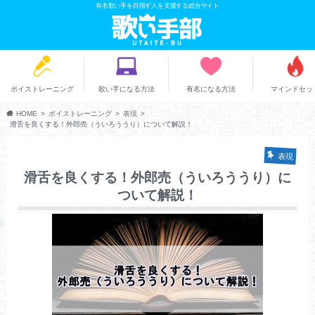
有名歌い手を目指す人を支援する総合サイト
ボイストレーニング
歌い手になる方法
有名になる方法
マインドセッ
HOME
ボイストレーニング
表現
滑舌を良くする！外郎売（ういろううり）について解説！
表現
滑舌を良くする！外郎売（ういろううり）に
ついて解説！