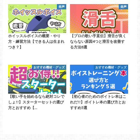
発声
発声
ホイッスルボイスの概要・やり
【プロの歌い手直伝】滑舌が良く
方・練習方法【できる人は生まれ
ならない原因4つと滑舌を改善す
つき？】
る方法8選
おすすめ機材・グッズ
おすすめ機材・グッズ
【歌い手を始めるなら絶対コレで
【初心者のためのボイトレ本はこ
しょ!!】スターターセットの選び
れだ!!】ボイトレ本の選び方とお
方とおすすめ【…
すすめ5選