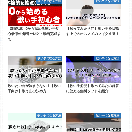
歌い手になる方法
歌い手になる方法
【制作編】0から始める歌い手初
【歌ってみた入門】歌い手を目指
心者 歌の録音〜MIX・動画完成ま
す上でのオススメのマイク６選！
で
歌い手になる方法
歌い手になる方法
歌いたい曲が決まらない！【歌い
【歌い手必見】歌ってみたの録音
手向け】歌う曲の決め方
に使える無料ソフトを紹介
歌い手になる方法
歌い手になる方法