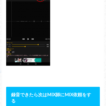
録音できたら次は
MIX
師に
MIX
依頼をす
る