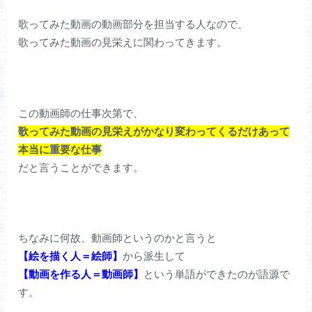
歌ってみた動画の動画部分を担当する人なので、
歌ってみた動画の見栄えに関わってきます。
この動画師の仕事次第で、
歌ってみた動画の見栄えがかなり変わってくるだけあって
本当に重要な仕事
だと言うことができます。
ちなみに何故、動画師というのかと言うと
【絵を描く人＝
絵師
】
から
派
生して
【
動画
を作る人＝
動画師
】
という単語ができたのが語源で
す。