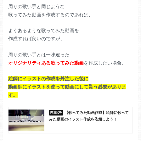
周りの歌い手と同じような
歌ってみた動画を作成するのであれば、
よくあるような歌ってみた動画を
作成すれば良いのですが、
周りの歌い手とは一味違った
オリジナリティある歌ってみた動画
を作成したい場合、
絵師にイラストの作成を外注した後に
動画師にイラストを使って動画にして貰う必要がありま
す。
【歌ってみた動画作成】絵師に歌って
みた動画のイラスト作成を依頼しよう！