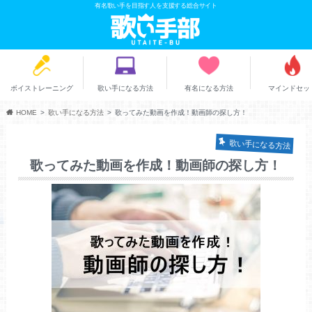
有名歌い手を目指す人を支援する総合サイト
ボイストレーニング
歌い手になる方法
有名になる方法
マインドセッ
HOME
歌い手になる方法
歌ってみた動画を作成！動画師の探し方！
歌い手になる方法
歌ってみた動画を作成！動画師の探し方！