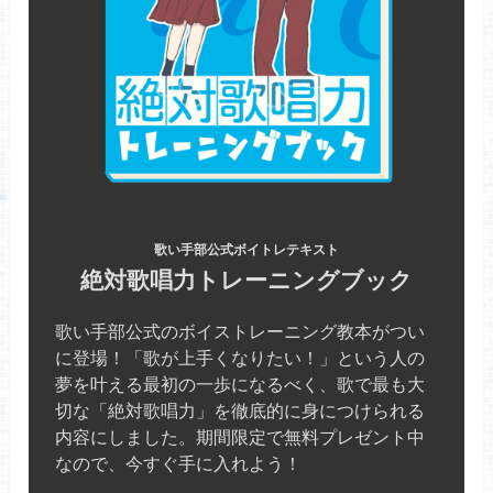
歌い手部公式ボイトレテキスト
絶対歌唱力トレーニングブック
歌い手部公式のボイストレーニング教本がつい
に登場！「歌が上手くなりたい！」という人の
夢を叶える最初の一歩になるべく、歌で最も大
切な「絶対歌唱力」を徹底的に身につけられる
内容にしました。期間限定で無料プレゼント中
なので、今すぐ手に入れよう！