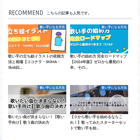
RECOMMEND
こちらの記事も人気です。
歌い手になる方法
歌い手になる方法
歌い手の立ち絵イラストの依頼方
歌い手の始め方 完全ロードマップ
法と相場【ココナラ・SKIMA・
【2026年版】ゼロから最初の1
Skeb比…
本、その…
歌い手になる方法
歌い手になる方法
歌いたい曲が決まらない！【歌い
【０から歌い手を始めるならこ
手向け】歌う曲の決め方
れ！】歌ってみたスターターセッ
トで歌い手を始…