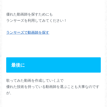
優れた動画師を探すためにも
ランサーズを利用してみてください！
ランサーズで動画師を探す
最後に
歌ってみた動画を作成していく上で
優れた技術を持っている動画師を選ぶことも大事なのです
が、