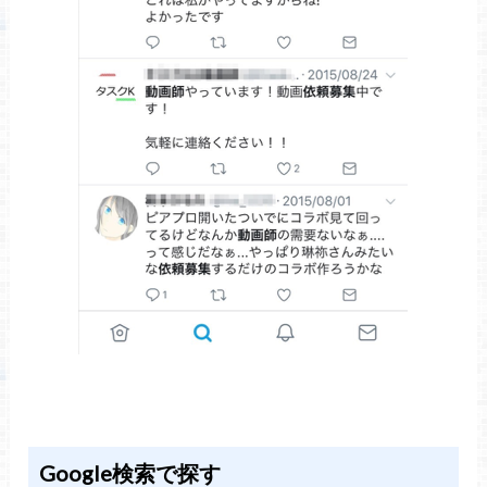
Google検索で探す