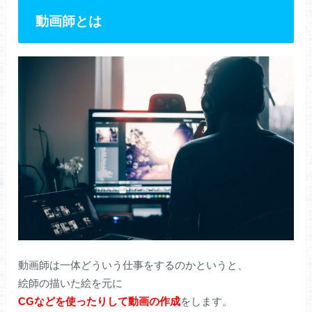
動画師とは
動画師は一体どういう仕事をするのかというと、
絵師の描いた絵を元に
CGなどを使ったりして動画の作成
をします。