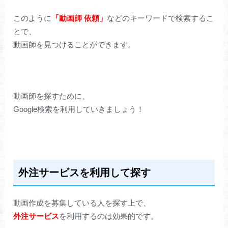
このように
「動画師 依頼」
などのキーワードで検索するこ
とで、
動画師を見つけることができます。
動画師を探すために、
Google検索を利用していきましょう！
外注サービスを利用して探す
動画作成を募集している人を探す上で、
外注サービス
を利用するのは効果的です。