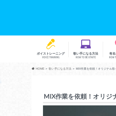
ボイストレーニング
歌い手になる方法
有名
VOICE TRAINING
HOW TO BE UTAITE
HOW T
音程
リズム
発声
表現
HOME
歌い手になる方法
MIX作業を依頼！オリジナル
MIX作業を依頼！オリ