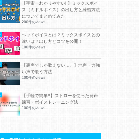
【宇宙一わかりやすい!!】ミックスボイ
ス（ミドルボイス）の出し方と練習方法
についてまとめてみた
200件のviews
ヘッドボイスとは？ミックスボイスとの
違いは？出し方とコツを公開！
100件のviews
【裏声でしか歌えない…。】地声・力強
い声で歌う方法
100件のviews
【手軽で簡単!!】ストローを使った発声
練習・ボイストレーニング法
100件のviews