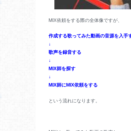
MIX依頼をする際の全体像ですが、
作成する歌ってみた動画の音源を入手
↓
歌声を録音する
↓
MIX師を探す
↓
MIX師にMIX依頼をする
という流れになります。