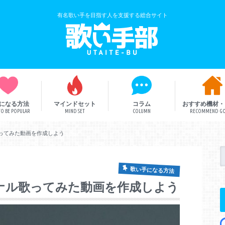
有名歌い手を目指す人を支援する総合サイト
になる方法
マインドセット
コラム
おすすめ機材・
O BE POPULAR
MIND SET
COLUMN
RECOMMEND G
歌い手解説
歌い手部総研
ボカロ曲
歌ってみた動画を作成しよう
歌い手になる方法
ジナル歌ってみた動画を作成しよう