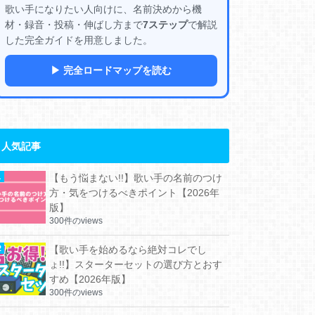
歌い手になりたい人向けに、名前決めから機
材・録音・投稿・伸ばし方まで
7ステップ
で解説
した完全ガイドを用意しました。
▶ 完全ロードマップを読む
人気記事
【もう悩まない!!】歌い手の名前のつけ
方・気をつけるべきポイント【2026年
版】
300件のviews
【歌い手を始めるなら絶対コレでし
ょ!!】スターターセットの選び方とおす
すめ【2026年版】
300件のviews