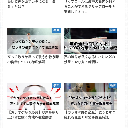
良い歌声を出すカギになる「倍
リップロールは裏声の筋肉を鍛え
音」とは？
ることができる？リップロールを
実践してミッ…
発声
発声
立って歌うか座って歌うか歌う時
声の通りが良くなる!!ハミングの
の姿勢について徹底解説
効果・やり方・練習法
発声
発声
【カラオケ好き必見】歌声を張り
【カラオケ好き必見】歌うとすぐ
上げずに歌う方法を徹底解説
疲れる原因と対策を徹底解説