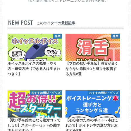
ほど変わるボイストレーニングに定評がある。
NEW POST
このライターの最新記事
発声
発声
ホイッスルボイスの概要・やり
【プロの歌い手直伝】滑舌が良く
方・練習方法【できる人は生まれ
ならない原因4つと滑舌を改善す
つき？】
る方法8選
おすすめ機材・グッズ
おすすめ機材・グッズ
【歌い手を始めるなら絶対コレで
【初心者のためのボイトレ本はこ
しょ!!】スターターセットの選び
れだ!!】ボイトレ本の選び方とお
方とおすすめ【…
すすめ5選