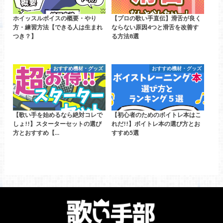
ホイッスルボイスの概要・やり
【プロの歌い手直伝】滑舌が良く
方・練習方法【できる人は生まれ
ならない原因4つと滑舌を改善す
つき？】
る方法8選
おすすめ機材・グッズ
おすすめ機材・グッズ
【歌い手を始めるなら絶対コレで
【初心者のためのボイトレ本はこ
しょ!!】スターターセットの選び
れだ!!】ボイトレ本の選び方とお
方とおすすめ【…
すすめ5選