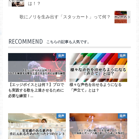
は！？
歌にノリを生み出す「スタッカート」って何？
RECOMMEND
こちらの記事も人気です。
発声
発声
【エッジボイスとは何？】プロで
様々な声色を出せるようになる
も実践する歌を上達させるために
「声立て」とは？
必要な練習！…
発声
発声