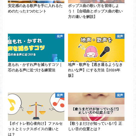
安定感のある歌声を手に入れるた
ポップス曲の歌い方を習得しよ
めのたった1つのヒント
う！【合唱曲とポップス曲の歌い
方の違いを解説】
発声
発声
息もれ・かすれ声を減らすコツ｜
地声・歌声を【透き通るようなき
芯のある声に近づける練習法
れいな声】にする方法【2026年
版】
発声
発声
【ボイトレ初心者向け】ファルセ
【歌うまだけが知っている!?】正
ットとミックスボイスの違いと
しい舌の位置とは？
は？