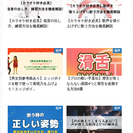
【カラオケ好き必見】低音の出し
【カラオケ好き必見】歌声を張り
方、練習方法を徹底解説!
上げずに歌う方法を徹底解説
発声
発声
【男女別参考曲あり】エッジボイ
【プロの歌い手直伝】滑舌が良く
スを歌で使って表現力を上げよ
ならない原因4つと滑舌を改善す
う！エッジボイ…
る方法8選
発声
発声