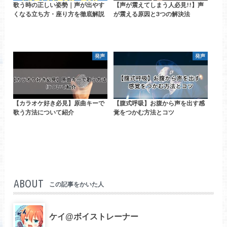
歌う時の正しい姿勢｜声が出やす
【声が震えてしまう人必見!!】声
くなる立ち方・座り方を徹底解説
が震える原因と3つの解決法
発声
発声
【カラオケ好き必見】原曲キーで
【腹式呼吸】お腹から声を出す感
歌う方法について紹介
覚をつかむ方法とコツ
ABOUT
この記事をかいた人
ケイ@ボイストレーナー