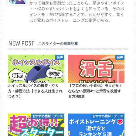
かつて自身も音痴だったことから、躓きやすいポイン
ト・悩みやすいポイントをよくも知っている。そのポ
イントを丁寧に指導することで、わかりやすく、驚く
ほど変わるボイストレーニングに定評がある。
NEW POST
このライターの最新記事
発声
発声
ホイッスルボイスの概要・やり
【プロの歌い手直伝】滑舌が良く
方・練習方法【できる人は生まれ
ならない原因4つと滑舌を改善す
つき？】
る方法8選
おすすめ機材・グッズ
おすすめ機材・グッズ