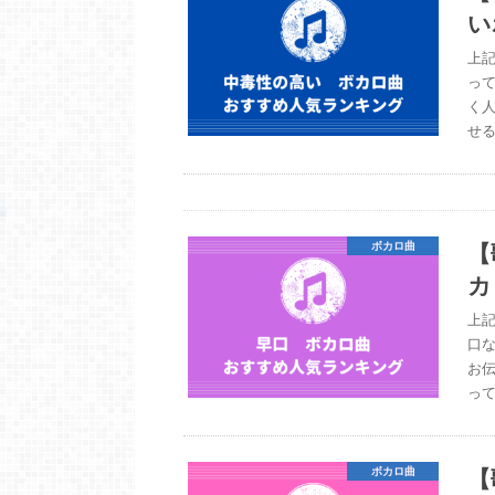
い
上
っ
く
せ
【
ボカロ曲
カ
上
口な
お
っ
【
ボカロ曲