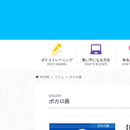
ボイストレーニング
歌い手になる方法
有名
VOICE TRAINING
HOW TO BE UTAITE
HOW T
音程
リズム
発声
表現
HOME
コラム
ボカロ曲
CATEGORY
ボカロ曲
【
ボカロ曲