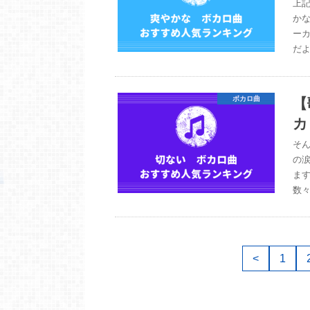
上
か
ー
だよ
【
ボカロ曲
カ
そ
の
ま
数
<
1