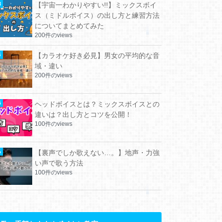
【宇宙一わかりやすい!!】ミックスボイ
ス（ミドルボイス）の出し方と練習方法
についてまとめてみた
200件のviews
【カラオケ好き必見】男女の平均的な音
域・違い
200件のviews
ヘッドボイスとは？ミックスボイスとの
違いは？出し方とコツを公開！
100件のviews
【裏声でしか歌えない…。】地声・力強
い声で歌う方法
100件のviews