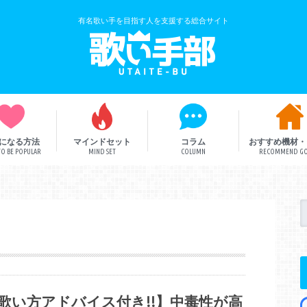
有名歌い手を目指す人を支援する総合サイト
になる方法
マインドセット
コラム
おすすめ機材・
O BE POPULAR
MIND SET
COLUMN
RECOMMEND G
歌い手解説
歌い手部総研
ボカロ曲
歌い方アドバイス付き!!】中毒性が高