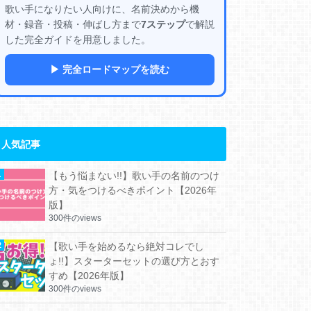
歌い手になりたい人向けに、名前決めから機
材・録音・投稿・伸ばし方まで
7ステップ
で解説
した完全ガイドを用意しました。
▶ 完全ロードマップを読む
人気記事
【もう悩まない!!】歌い手の名前のつけ
方・気をつけるべきポイント【2026年
版】
300件のviews
【歌い手を始めるなら絶対コレでし
ょ!!】スターターセットの選び方とおす
すめ【2026年版】
300件のviews