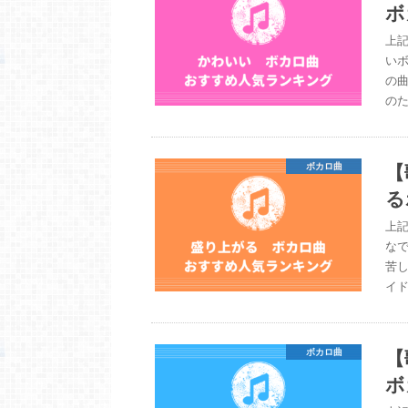
ボ
上
い
の曲
のた
【
ボカロ曲
る
上
な
苦
イド
【
ボカロ曲
ボ