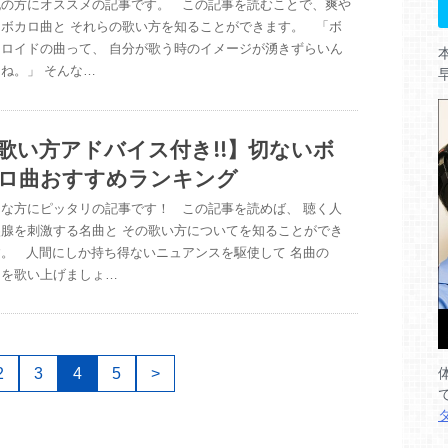
記の方にオススメの記事です。 この記事を読むことで、爽や
なボカロ曲と それらの歌い方を知ることができます。 「ボ
カロイドの曲って、 自分が歌う時のイメージが湧きずらいん
ね。」 そんな…
歌い方アドバイス付き!!】切ないボ
ロ曲おすすめランキング
んな方にピッタリの記事です！ この記事を読めば、 聴く人
涙腺を刺激する名曲と その歌い方についてを知ることができ
す。 人間にしか持ち得ないニュアンスを駆使して 名曲の
々を歌い上げましょ…
2
3
4
5
>