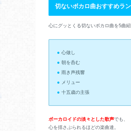
切ないボカロ曲おすすめラン
心にグッとくる切ないボカロ曲を5曲
心做し
朝を呑む
雨き声残響
メリュー
十五歳の主張
ボーカロイドの淡々とした歌声
でも、
心を揺さぶられるほどの楽曲達。