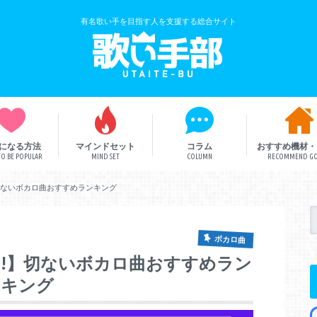
有名歌い手を目指す人を支援する総合サイト
になる方法
マインドセット
コラム
おすすめ機材・
O BE POPULAR
MIND SET
COLUMN
RECOMMEND G
歌い手解説
歌い手部総研
ボカロ曲
切ないボカロ曲おすすめランキング
ボカロ曲
!!】切ないボカロ曲おすすめラン
キング