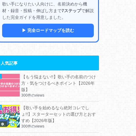
歌い手になりたい人向けに、名前決めから機
材・録音・投稿・伸ばし方まで
7ステップ
で解説
した完全ガイドを用意しました。
▶ 完全ロードマップを読む
人気記事
【もう悩まない!!】歌い手の名前のつけ
方・気をつけるべきポイント【2026年
版】
300件のviews
【歌い手を始めるなら絶対コレでし
ょ!!】スターターセットの選び方とおす
すめ【2026年版】
300件のviews