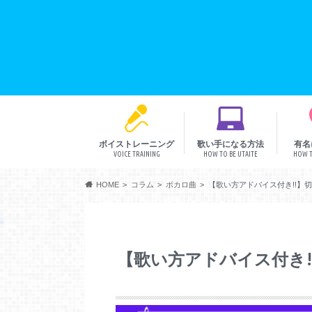
ボイストレーニング
歌い手になる方法
有名
VOICE TRAINING
HOW TO BE UTAITE
HOW T
音程
リズム
発声
表現
HOME
コラム
ボカロ曲
【歌い方アドバイス付き!!】
【歌い方アドバイス付き