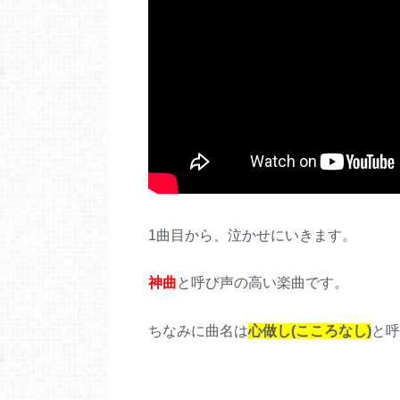
1曲目から、泣かせにいきます。
神曲
と呼び声の高い楽曲です。
ちなみに曲名は
心做し(こころなし)
と呼