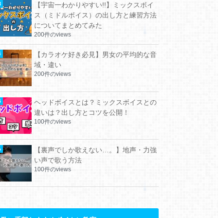
【宇宙一わかりやすい!!】ミックスボイ
ス（ミドルボイス）の出し方と練習方法
についてまとめてみた
200件のviews
【カラオケ好き必見】男女の平均的な音
域・違い
200件のviews
ヘッドボイスとは？ミックスボイスとの
違いは？出し方とコツを公開！
100件のviews
【裏声でしか歌えない…。】地声・力強
い声で歌う方法
100件のviews