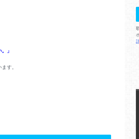
。
い。」
います。