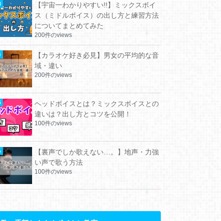
【宇宙一わかりやすい!!】ミックスボイ
ス（ミドルボイス）の出し方と練習方法
についてまとめてみた
200件のviews
【カラオケ好き必見】男女の平均的な音
域・違い
200件のviews
ヘッドボイスとは？ミックスボイスとの
違いは？出し方とコツを公開！
100件のviews
【裏声でしか歌えない…。】地声・力強
い声で歌う方法
100件のviews