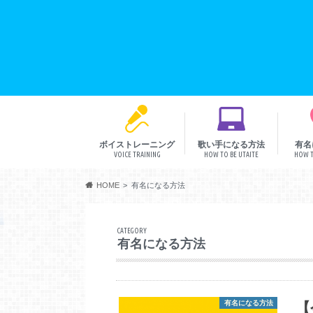
ボイストレーニング
歌い手になる方法
有名
VOICE TRAINING
HOW TO BE UTAITE
HOW T
音程
リズム
発声
表現
HOME
有名になる方法
CATEGORY
有名になる方法
【
有名になる方法