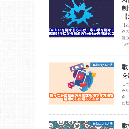
制
【
【2
点の
読み
Twi
歌
有名になる方法
を
この
み
係
た動
歌
有名になる方法