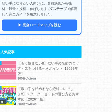
歌い手になりたい人向けに、名前決めから機
材・録音・投稿・伸ばし方まで
7ステップ
で解説
した完全ガイドを用意しました。
▶ 完全ロードマップを読む
人気記事
【もう悩まない!!】歌い手の名前のつけ
方・気をつけるべきポイント【2026年
版】
300件のviews
【歌い手を始めるなら絶対コレでし
ょ!!】スターターセットの選び方とおす
すめ【2026年版】
300件のviews