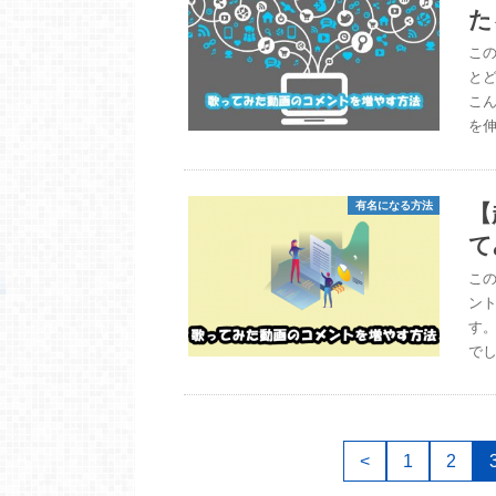
た
この
とど
こ
を
【
有名になる方法
て
この
ント
す
でし
<
1
2