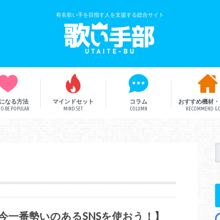
有名歌い手を目指す人を支援する総合サイト
になる方法
マインドセット
コラム
おすすめ機材・
O BE POPULAR
MIND SET
COLUMN
RECOMMEND G
歌い手解説
歌い手部総研
ボカロ曲
今一番勢いのあるSNSを使おう！】