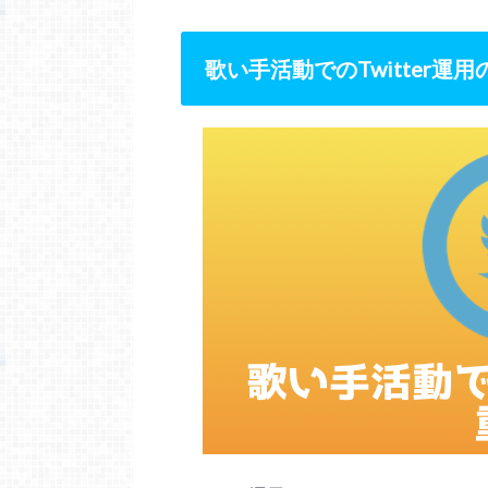
歌い手活動での
Twitter
運用