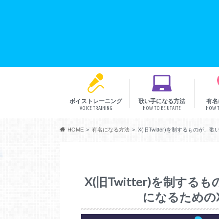
ボイストレーニング
歌い手になる方法
有名
VOICE TRAINING
HOW TO BE UTAITE
HOW T
音程
リズム
発声
表現
HOME
有名になる方法
X(旧Twitter)を制するものが
X(旧Twitter)を制
になるためのX