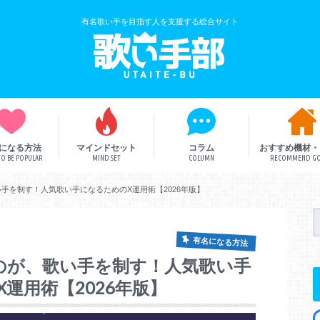
有名歌い手を目指す人を支援する総合サイト
になる方法
マインドセット
コラム
おすすめ機材・
O BE POPULAR
MIND SET
COLUMN
RECOMMEND G
歌い手解説
歌い手部総研
ボカロ曲
、歌い手を制す！人気歌い手になるためのX運用術【2026年版】
有名になる方法
するものが、歌い手を制す！人気歌い手
運用術【2026年版】