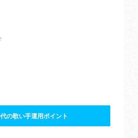
を
er)時代の歌い手運用ポイント