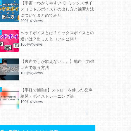
【宇宙一わかりやすい!!】ミックスボイ
ス（ミドルボイス）の出し方と練習方法
についてまとめてみた
200件のviews
ヘッドボイスとは？ミックスボイスとの
違いは？出し方とコツを公開！
100件のviews
【裏声でしか歌えない…。】地声・力強
い声で歌う方法
100件のviews
【手軽で簡単!!】ストローを使った発声
練習・ボイストレーニング法
100件のviews