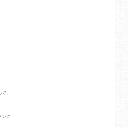
ので、
ァンに