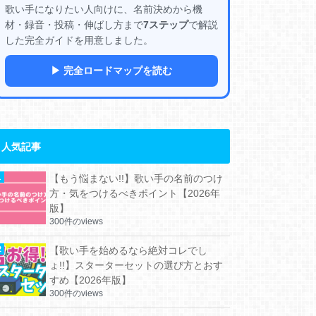
歌い手になりたい人向けに、名前決めから機
材・録音・投稿・伸ばし方まで
7ステップ
で解説
した完全ガイドを用意しました。
▶ 完全ロードマップを読む
人気記事
【もう悩まない!!】歌い手の名前のつけ
方・気をつけるべきポイント【2026年
版】
300件のviews
【歌い手を始めるなら絶対コレでし
ょ!!】スターターセットの選び方とおす
すめ【2026年版】
300件のviews