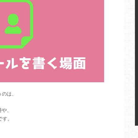
うのは、
時や、
です。