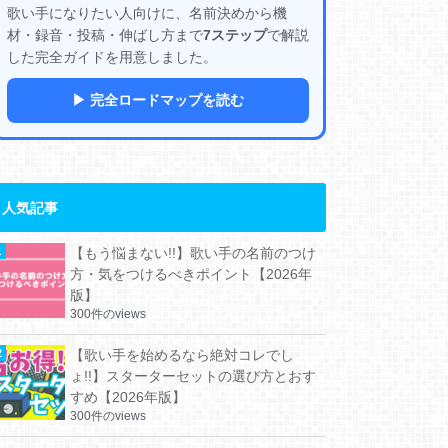
歌い手になりたい人向けに、名前決めから機
材・録音・投稿・伸ばし方まで
7ステップ
で解説
した完全ガイドを用意しました。
▶ 完全ロードマップを読む
人気記事
【もう悩まない!!】歌い手の名前のつけ
方・気をつけるべきポイント【2026年
版】
300件のviews
【歌い手を始めるなら絶対コレでし
ょ!!】スターターセットの選び方とおす
すめ【2026年版】
300件のviews