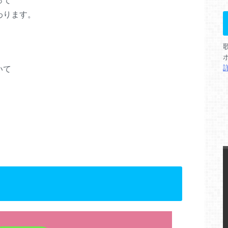
って
わります。
いて