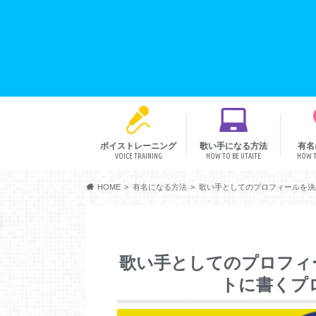
ボイストレーニング
歌い手になる方法
有名
VOICE TRAINING
HOW TO BE UTAITE
HOW T
音程
リズム
発声
表現
HOME
有名になる方法
歌い手としてのプロフィールを決
歌い手としてのプロフィ
トに書くプ