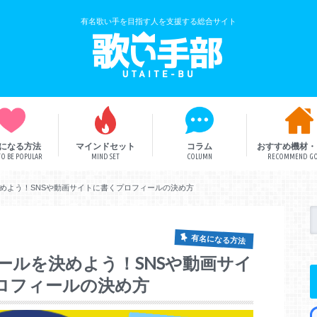
有名歌い手を目指す人を支援する総合サイト
になる方法
マインドセット
コラム
おすすめ機材・
O BE POPULAR
MIND SET
COLUMN
RECOMMEND G
歌い手解説
歌い手部総研
ボカロ曲
めよう！SNSや動画サイトに書くプロフィールの決め方
有名になる方法
ールを決めよう！SNSや動画サイ
ロフィールの決め方