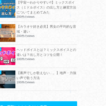
【宇宙一わかりやすい!!】ミックスボイ
ス（ミドルボイス）の出し方と練習方法
についてまとめてみた
200件のviews
【カラオケ好き必見】男女の平均的な音
域・違い
200件のviews
ヘッドボイスとは？ミックスボイスとの
違いは？出し方とコツを公開！
100件のviews
【裏声でしか歌えない…。】地声・力強
い声で歌う方法
100件のviews