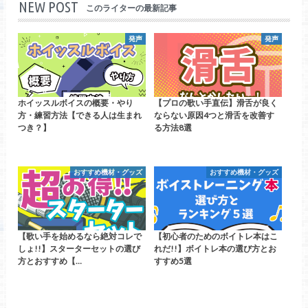
NEW POST
このライターの最新記事
発声
発声
ホイッスルボイスの概要・やり
【プロの歌い手直伝】滑舌が良く
方・練習方法【できる人は生まれ
ならない原因4つと滑舌を改善す
つき？】
る方法8選
おすすめ機材・グッズ
おすすめ機材・グッズ
【歌い手を始めるなら絶対コレで
【初心者のためのボイトレ本はこ
しょ!!】スターターセットの選び
れだ!!】ボイトレ本の選び方とお
方とおすすめ【…
すすめ5選