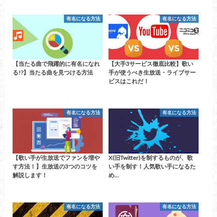
有名になる方法
有名になる方法
【当たる曲で飛躍的に有名になれ
【大手3サービス徹底比較】歌い
る!?】当たる曲を見つける方法
手が使うべき生放送・ライブサー
ビスはこれだ！
有名になる方法
有名になる方法
【歌い手が生放送でファンを増や
X(旧Twitter)を制するものが、歌
す方法！】生放送の3つのコツを
い手を制す！人気歌い手になるた
解説します！
め…
有名になる方法
有名になる方法