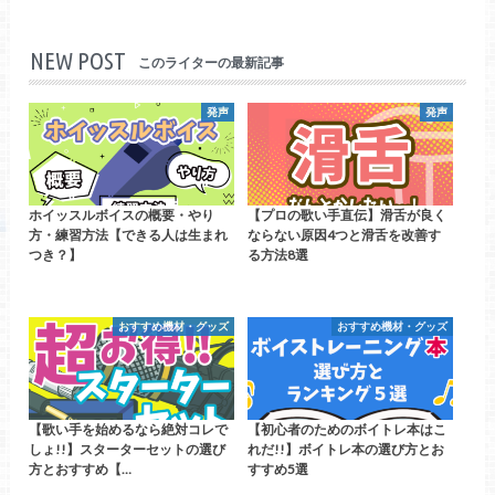
NEW POST
このライターの最新記事
発声
発声
ホイッスルボイスの概要・やり
【プロの歌い手直伝】滑舌が良く
方・練習方法【できる人は生まれ
ならない原因4つと滑舌を改善す
つき？】
る方法8選
おすすめ機材・グッズ
おすすめ機材・グッズ
【歌い手を始めるなら絶対コレで
【初心者のためのボイトレ本はこ
しょ!!】スターターセットの選び
れだ!!】ボイトレ本の選び方とお
方とおすすめ【…
すすめ5選