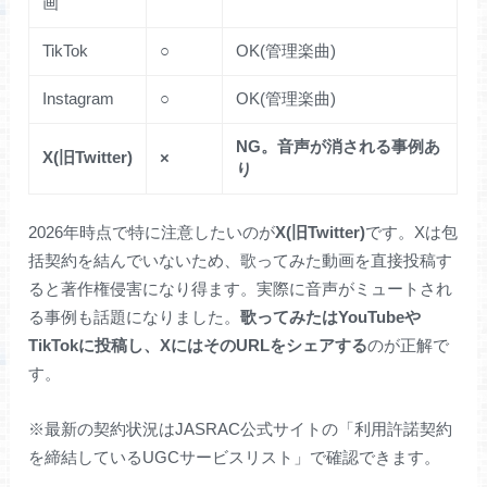
画
TikTok
○
OK(管理楽曲)
Instagram
○
OK(管理楽曲)
NG。音声が消される事例あ
X(旧Twitter)
×
り
2026年時点で特に注意したいのが
X(旧Twitter)
です。Xは包
括契約を結んでいないため、歌ってみた動画を直接投稿す
ると著作権侵害になり得ます。実際に音声がミュートされ
る事例も話題になりました。
歌ってみたはYouTubeや
TikTokに投稿し、XにはそのURLをシェアする
のが正解で
す。
※最新の契約状況はJASRAC公式サイトの「利用許諾契約
を締結しているUGCサービスリスト」で確認できます。