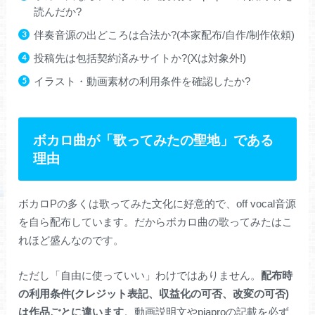
読んだか?
伴奏音源の出どころは合法か?(本家配布/自作/制作依頼)
投稿先は包括契約済みサイトか?(Xは対象外!)
イラスト・動画素材の利用条件を確認したか?
ボカロ曲が「歌ってみたの聖地」である
理由
ボカロPの多くは歌ってみた文化に好意的で、off vocal音源
を自ら配布しています。だからボカロ曲の歌ってみたはこ
れほど盛んなのです。
ただし「自由に使っていい」わけではありません。
配布時
の利用条件(クレジット表記、収益化の可否、改変の可否)
は作品ごとに違います
。動画説明文やpiaproの記載を必ず