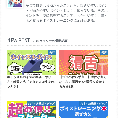
かつて自身も音痴だったことから、躓きやすいポイン
ト・悩みやすいポイントをよくも知っている。そのポ
イントを丁寧に指導することで、わかりやすく、驚く
ほど変わるボイストレーニングに定評がある。
NEW POST
このライターの最新記事
発声
発声
ホイッスルボイスの概要・やり
【プロの歌い手直伝】滑舌が良く
方・練習方法【できる人は生まれ
ならない原因4つと滑舌を改善す
つき？】
る方法8選
おすすめ機材・グッズ
おすすめ機材・グッズ