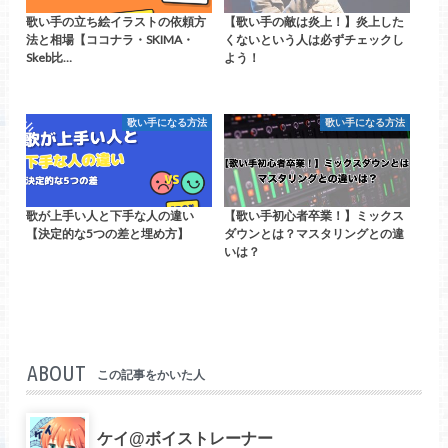
歌い手の立ち絵イラストの依頼方
【歌い手の敵は炎上！】炎上した
法と相場【ココナラ・SKIMA・
くないという人は必ずチェックし
Skeb比…
よう！
歌い手になる方法
歌い手になる方法
歌が上手い人と下手な人の違い
【歌い手初心者卒業！】ミックス
【決定的な5つの差と埋め方】
ダウンとは？マスタリングとの違
いは？
ABOUT
この記事をかいた人
ケイ@ボイストレーナー