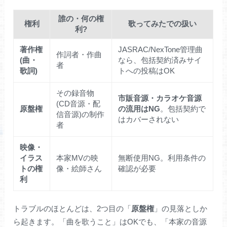
誰の・何の権
権利
歌ってみたでの扱い
利?
著作権
JASRAC/NexTone管理曲
作詞者・作曲
(曲・
なら、包括契約済みサイ
者
歌詞)
トへの投稿はOK
その録音物
市販音源・カラオケ音源
(CD音源・配
原盤権
の流用はNG
。包括契約で
信音源)の制作
はカバーされない
者
映像・
イラス
本家MVの映
無断使用NG。利用条件の
トの権
像・絵師さん
確認が必要
利
トラブルのほとんどは、2つ目の「
原盤権
」の見落としか
ら起きます。「曲を歌うこと」はOKでも、「本家の音源