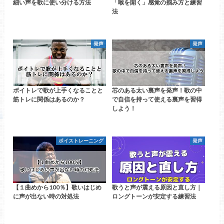
細い声を歌に使い分ける方法
「喉を開く」感覚の掴み方と練習
法
発声
発声
ボイトレで歌が上手くなることと
芯のある太い裏声を発声！歌の中
筋トレに関係はあるのか？
で自信を持って使える裏声を習得
しよう！
ボイストレーニング
発声
【１曲めから100％】歌いはじめ
歌うと声が震える原因と直し方｜
に声が出ない時の対処法
ロングトーンが安定する練習法