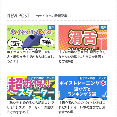
NEW POST
このライターの最新記事
発声
発声
ホイッスルボイスの概要・やり
【プロの歌い手直伝】滑舌が良く
方・練習方法【できる人は生まれ
ならない原因4つと滑舌を改善す
つき？】
る方法8選
おすすめ機材・グッズ
おすすめ機材・グッズ
【歌い手を始めるなら絶対コレで
【初心者のためのボイトレ本はこ
しょ!!】スターターセットの選び
れだ!!】ボイトレ本の選び方とお
方とおすすめ【…
すすめ5選