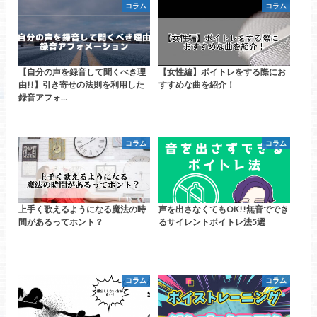
コラム
コラム
【自分の声を録音して聞くべき理
【女性編】ボイトレをする際にお
由!!】引き寄せの法則を利用した
すすめな曲を紹介！
録音アフォ…
コラム
コラム
上手く歌えるようになる魔法の時
声を出さなくてもOK!!無音ででき
間があるってホント？
るサイレントボイトレ法5選
コラム
コラム