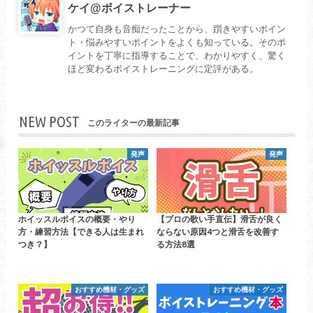
ケイ@ボイストレーナー
かつて自身も音痴だったことから、躓きやすいポイン
ト・悩みやすいポイントをよくも知っている。そのポ
イントを丁寧に指導することで、わかりやすく、驚く
ほど変わるボイストレーニングに定評がある。
NEW POST
このライターの最新記事
発声
発声
ホイッスルボイスの概要・やり
【プロの歌い手直伝】滑舌が良く
方・練習方法【できる人は生まれ
ならない原因4つと滑舌を改善す
つき？】
る方法8選
おすすめ機材・グッズ
おすすめ機材・グッズ