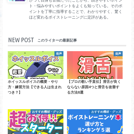
かつて自身も音痴だったことから、躓きやすいポイン
ト・悩みやすいポイントをよくも知っている。そのポ
イントを丁寧に指導することで、わかりやすく、驚く
ほど変わるボイストレーニングに定評がある。
NEW POST
このライターの最新記事
発声
発声
ホイッスルボイスの概要・やり
【プロの歌い手直伝】滑舌が良く
方・練習方法【できる人は生まれ
ならない原因4つと滑舌を改善す
つき？】
る方法8選
おすすめ機材・グッズ
おすすめ機材・グッズ