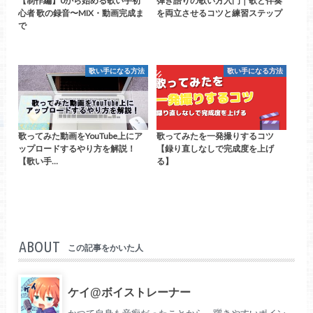
【制作編】0から始める歌い手初
弾き語りの歌い方入門｜歌と伴奏
心者 歌の録音〜MIX・動画完成ま
を両立させるコツと練習ステップ
で
歌い手になる方法
歌い手になる方法
歌ってみた動画をYouTube上にア
歌ってみたを一発撮りするコツ
ップロードするやり方を解説！
【録り直しなしで完成度を上げ
【歌い手…
る】
ABOUT
この記事をかいた人
ケイ@ボイストレーナー