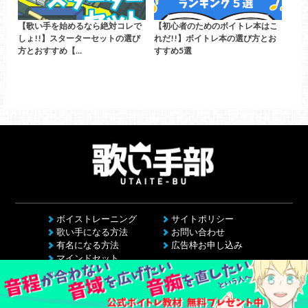
【歌い手を始めるなら絶対コレで
【初心者のためのボイトレ本はこ
しょ!!】スターターセットの選び
れだ!!】ボイトレ本の選び方とお
方とおすすめ【…
すすめ5選
ボイストレーニング
サイトポリシー
歌い手になる方法
お問い合わせ
有名になる方法
広告枠お申し込み
マインドセット
コラム