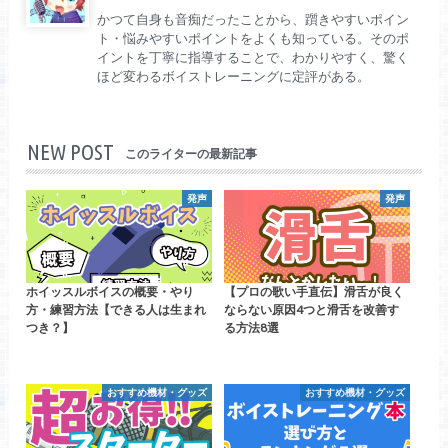
かつて自身も音痴だったことから、躓きやすいポイン
ト・悩みやすいポイントをよくも知っている。そのポ
イントを丁寧に指導することで、わかりやすく、驚く
ほど変わるボイストレーニングに定評がある。
NEW POST
このライターの最新記事
発声
発声
ホイッスルボイスの概要・やり
【プロの歌い手直伝】滑舌が良く
方・練習方法【できる人は生まれ
ならない原因4つと滑舌を改善す
つき？】
る方法8選
おすすめ機材・グッズ
おすすめ機材・グッズ