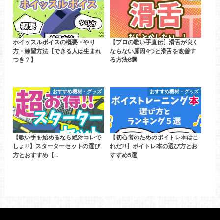
ホイッスルボイスの概要・やり
【プロの歌い手直伝】滑舌が良く
方・練習方法【できる人は生まれ
ならない原因4つと滑舌を改善す
つき？】
る方法8選
おすすめ機材・グッズ
おすすめ機材・グッズ
【歌い手を始めるなら絶対コレで
【初心者のためのボイトレ本はこ
しょ!!】スターターセットの選び
れだ!!】ボイトレ本の選び方とお
方とおすすめ【…
すすめ5選