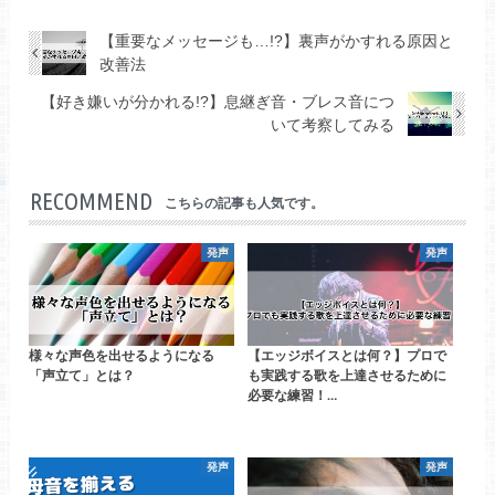
【重要なメッセージも…!?】裏声がかすれる原因と
改善法
【好き嫌いが分かれる!?】息継ぎ音・ブレス音につ
いて考察してみる
RECOMMEND
こちらの記事も人気です。
発声
発声
様々な声色を出せるようになる
【エッジボイスとは何？】プロで
「声立て」とは？
も実践する歌を上達させるために
必要な練習！…
発声
発声