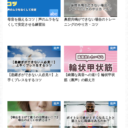
母音を揃えるコツ｜声のムラをな
鼻腔共鳴ができない場合のトレー
くして安定させる練習法
ニングのやり方・コツ
発声
発声
【息継ぎができない人必見!!】上
【綺麗な高音への道!!】輪状甲状
手くブレスをするコツ
筋（裏声）の鍛え方
発声
発声