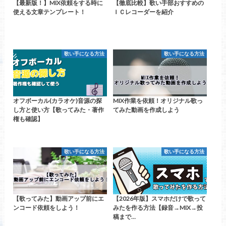
【最新版！】MIX依頼をする時に
【徹底比較】歌い手部おすすめの
使える文章テンプレート！
ＩＣレコーダーを紹介
歌い手になる方法
歌い手になる方法
オフボーカル(カラオケ)音源の探
MIX作業を依頼！オリジナル歌っ
し方と使い方【歌ってみた・著作
てみた動画を作成しよう
権も確認】
歌い手になる方法
歌い手になる方法
【歌ってみた】動画アップ前にエ
【2026年版】スマホだけで歌って
ンコード依頼をしよう！
みたを作る方法【録音→MIX→投
稿まで…