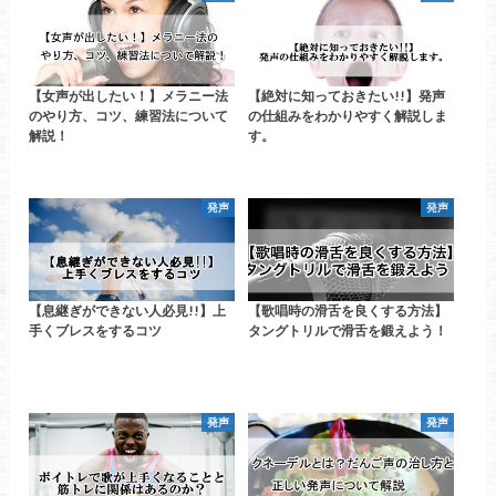
【女声が出したい！】メラニー法
【絶対に知っておきたい!!】発声
のやり方、コツ、練習法について
の仕組みをわかりやすく解説しま
解説！
す。
発声
発声
【息継ぎができない人必見!!】上
【歌唱時の滑舌を良くする方法】
手くブレスをするコツ
タングトリルで滑舌を鍛えよう！
発声
発声