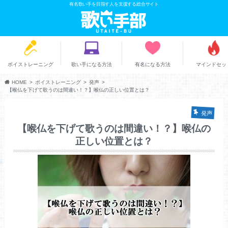
有名歌い手を目指す人を支援する総合サイト
ボイストレーニング
歌い手になる方法
有名になる方法
マインドセッ
HOME
ボイストレーニング
発声
【喉仏を下げて歌うのは間違い！？】喉仏の正しい位置とは？
発声
【喉仏を下げて歌うのは間違い！？】喉仏の
正しい位置とは？