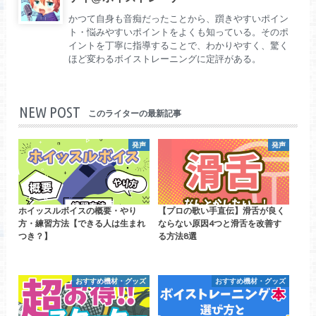
かつて自身も音痴だったことから、躓きやすいポイン
ト・悩みやすいポイントをよくも知っている。そのポ
イントを丁寧に指導することで、わかりやすく、驚く
ほど変わるボイストレーニングに定評がある。
NEW POST
このライターの最新記事
発声
発声
ホイッスルボイスの概要・やり
【プロの歌い手直伝】滑舌が良く
方・練習方法【できる人は生まれ
ならない原因4つと滑舌を改善す
つき？】
る方法8選
おすすめ機材・グッズ
おすすめ機材・グッズ