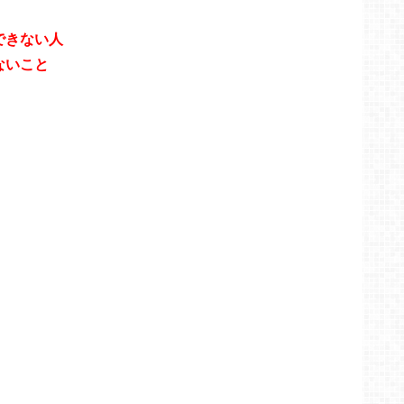
できない人
ないこと
、
。