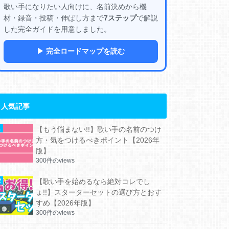
歌い手になりたい人向けに、名前決めから機
材・録音・投稿・伸ばし方まで
7ステップ
で解説
した完全ガイドを用意しました。
▶ 完全ロードマップを読む
人気記事
【もう悩まない!!】歌い手の名前のつけ
方・気をつけるべきポイント【2026年
版】
300件のviews
【歌い手を始めるなら絶対コレでし
ょ!!】スターターセットの選び方とおす
すめ【2026年版】
300件のviews