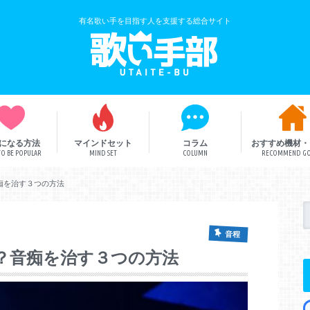
有名歌い手を目指す人を支援する総合サイト
になる方法
マインドセット
コラム
おすすめ機材・
O BE POPULAR
MIND SET
COLUMN
RECOMMEND G
歌い手解説
歌い手部総研
ボカロ曲
痴を治す３つの方法
音程
？音痴を治す３つの方法