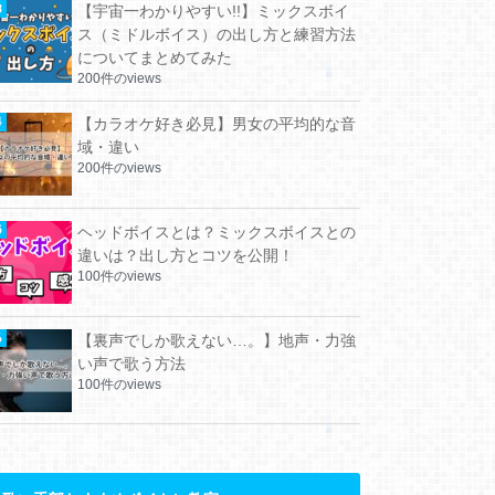
【宇宙一わかりやすい!!】ミックスボイ
ス（ミドルボイス）の出し方と練習方法
についてまとめてみた
200件のviews
【カラオケ好き必見】男女の平均的な音
域・違い
200件のviews
ヘッドボイスとは？ミックスボイスとの
違いは？出し方とコツを公開！
100件のviews
【裏声でしか歌えない…。】地声・力強
い声で歌う方法
100件のviews