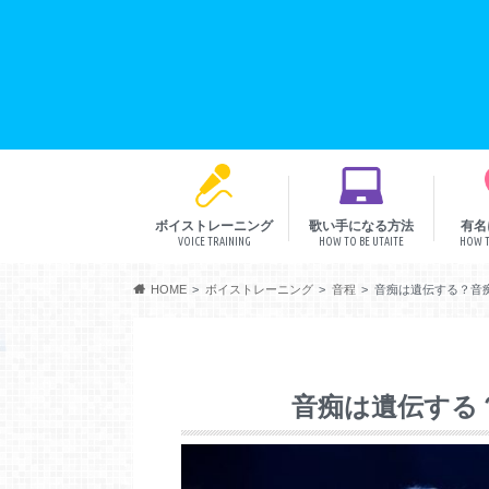
ボイストレーニング
歌い手になる方法
有名
VOICE TRAINING
HOW TO BE UTAITE
HOW T
音程
リズム
発声
表現
HOME
ボイストレーニング
音程
音痴は遺伝する？音
音痴は遺伝する