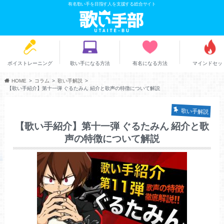
有名歌い手を目指す人を支援する総合サイト
ボイストレーニング
歌い手になる方法
有名になる方法
マインドセッ
HOME
コラム
歌い手解説
【歌い手紹介】第十一弾 ぐるたみん 紹介と歌声の特徴について解説
歌い手解説
【歌い手紹介】第十一弾 ぐるたみん 紹介と歌
声の特徴について解説