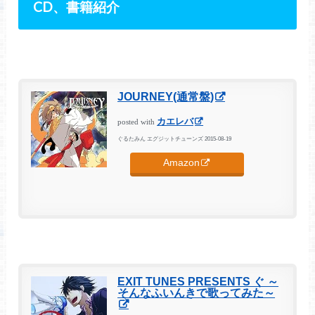
CD、書籍紹介
JOURNEY(通常盤)
カエレバ
posted with
ぐるたみん エグジットチューンズ 2015-08-19
Amazon
EXIT TUNES PRESENTS ぐ ～
そんなふいんきで歌ってみた～