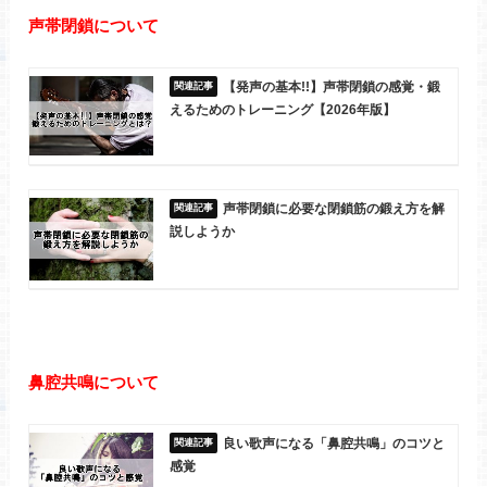
声帯閉鎖について
【発声の基本!!】声帯閉鎖の感覚・鍛
えるためのトレーニング【2026年版】
声帯閉鎖に必要な閉鎖筋の鍛え方を解
説しようか
鼻腔共鳴について
良い歌声になる「鼻腔共鳴」のコツと
感覚