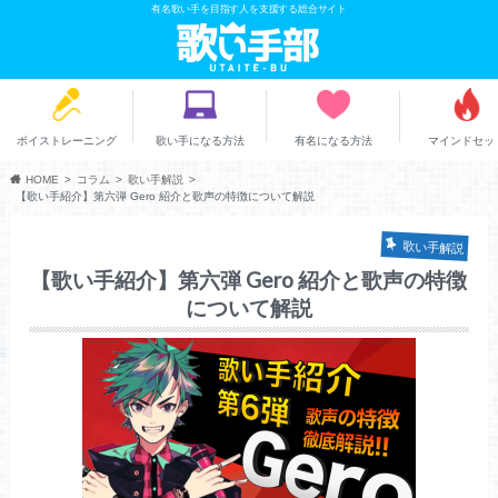
有名歌い手を目指す人を支援する総合サイト
ボイストレーニング
歌い手になる方法
有名になる方法
マインドセッ
HOME
コラム
歌い手解説
【歌い手紹介】第六弾 Gero 紹介と歌声の特徴について解説
歌い手解説
【歌い手紹介】第六弾 Gero 紹介と歌声の特徴
について解説