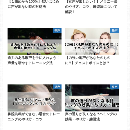
【１曲めから100％】歌いはじめ
【女声が出したい！】メラニー法
に声が出ない時の対処法
のやり方、コツ、練習法について
解説！
発声
発声
迫力のある歌声を手に入れよう！
【力強い地声があなたのもの
声量を増やすトレーニング法
に!!】チェストボイスとは？
発声
発声
鼻腔共鳴ができない場合のトレー
声の通りが良くなる!!ハミングの
ニングのやり方・コツ
効果・やり方・練習法