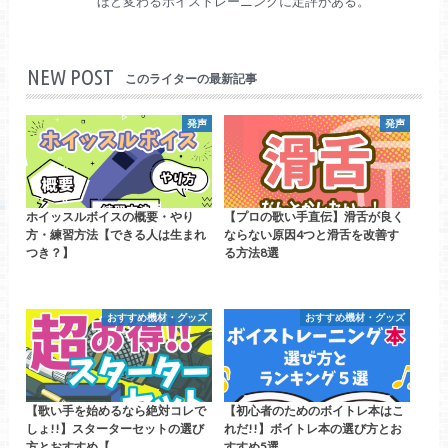
ほど変わるボイストレーニングに定評がある。
NEW POST
このライターの最新記事
発声
発声
ホイッスルボイスの概要・やり
【プロの歌い手直伝】滑舌が良く
方・練習方法【できる人は生まれ
ならない原因4つと滑舌を改善す
つき？】
る方法8選
おすすめ機材・グッズ
おすすめ機材・グッズ
【歌い手を始めるなら絶対コレで
【初心者のためのボイトレ本はこ
しょ!!】スターターセットの選び
れだ!!】ボイトレ本の選び方とお
方とおすすめ【…
すすめ5選