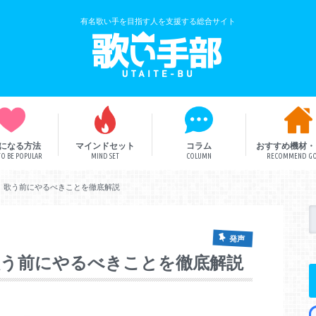
有名歌い手を目指す人を支援する総合サイト
になる方法
マインドセット
コラム
おすすめ機材・
O BE POPULAR
MIND SET
COLUMN
RECOMMEND G
歌い手解説
歌い手部総研
ボカロ曲
】歌う前にやるべきことを徹底解説
発声
歌う前にやるべきことを徹底解説