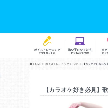
ボイストレーニング
歌い手になる方法
有名
VOICE TRAINING
HOW TO BE UTAITE
HOW T
音程
リズム
発声
表現
HOME
ボイストレーニング
発声
【カラオケ好き必見
【カラオケ好き必見】