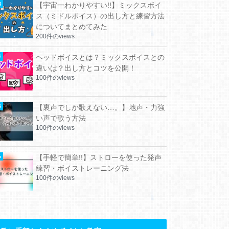
【宇宙一わかりやすい!!】ミックスボイ
ス（ミドルボイス）の出し方と練習方法
についてまとめてみた
200件のviews
ヘッドボイスとは？ミックスボイスとの
違いは？出し方とコツを公開！
100件のviews
【裏声でしか歌えない…。】地声・力強
い声で歌う方法
100件のviews
【手軽で簡単!!】ストローを使った発声
練習・ボイストレーニング法
100件のviews