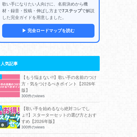
歌い手になりたい人向けに、名前決めから機
材・録音・投稿・伸ばし方まで
7ステップ
で解説
した完全ガイドを用意しました。
▶ 完全ロードマップを読む
人気記事
【もう悩まない!!】歌い手の名前のつけ
方・気をつけるべきポイント【2026年
版】
300件のviews
【歌い手を始めるなら絶対コレでし
ょ!!】スターターセットの選び方とおす
すめ【2026年版】
300件のviews